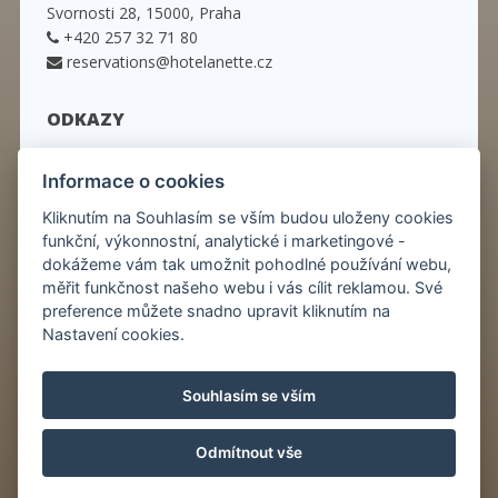
Svornosti 28, 15000, Praha
+420 257 32 71 80
reservations@hotelanette.cz
ODKAZY
Úvod
Informace o cookies
Pokoje
Kliknutím na Souhlasím se vším budou uloženy cookies
Pobytové balíčky
funkční, výkonnostní, analytické i marketingové -
Služby
dokážeme vám tak umožnit pohodlné používání webu,
Restaurace
měřit funkčnost našeho webu i vás cílit reklamou. Své
Praha
preference můžete snadno upravit kliknutím na
Kontakt
Nastavení cookies.
Novinky
Souhlasím se vším
© Copyright 2026 | Všechna práva vyhrazena
Odmítnout vše