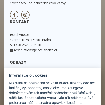
procházkou po nábřežích řeky Vltavy.
KONTAKT
Hotel Anette
Svornosti 28, 15000, Praha
+420 257 32 71 80
reservations@hotelanette.cz
ODKAZY
Úvod
Informace o cookies
Pokoje
Kliknutím na Souhlasím se vším budou uloženy cookies
Pobytové balíčky
funkční, výkonnostní, analytické i marketingové -
Služby
dokážeme vám tak umožnit pohodlné používání webu,
Restaurace
měřit funkčnost našeho webu i vás cílit reklamou. Své
Praha
preference můžete snadno upravit kliknutím na