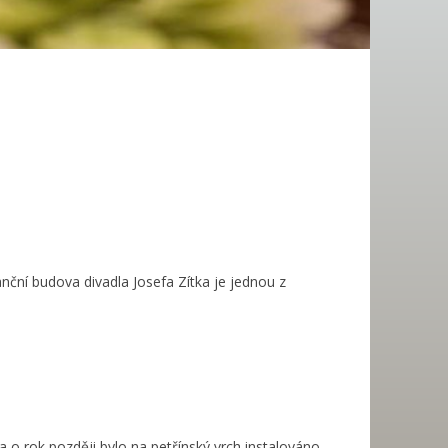
nční budova divadla Josefa Zítka je jednou z
 o rok později bylo na petřínský vrch instalováno