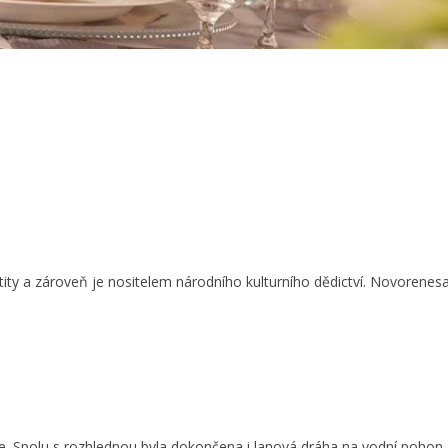
ity a zároveň je nositelem národního kulturního dědictví. Novorenesa
že. Spolu s rozhlednou byla dokončena i lanová dráha na vodní pohon a