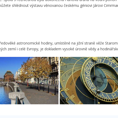
 můžete shlédnout výstavu věnovanou českému géniovi Járovi Cimrman
ředověké astronomické hodiny, umístěné na jižní straně věže Staroměs
ých zemí i celé Evropy, je dokladem vysoké úrovně vědy a hodinářs