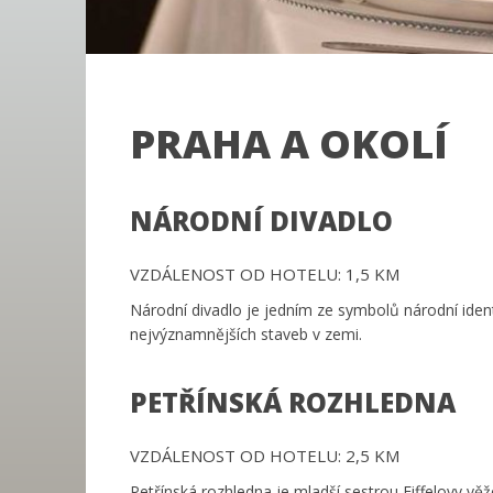
PRAHA A OKOLÍ
NÁRODNÍ DIVADLO
VZDÁLENOST OD HOTELU: 1,5 KM
Národní divadlo je jedním ze symbolů národní ident
nejvýznamnějších staveb v zemi.
PETŘÍNSKÁ ROZHLEDNA
VZDÁLENOST OD HOTELU: 2,5 KM
Petřínská rozhledna je mladší sestrou Eiffelovy vě