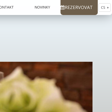
REZERVOVAT
ONTAKT
NOVINKY
CS
EN
DE
RU
ES