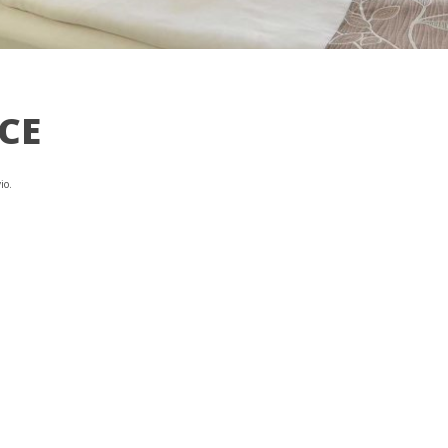
CE
io.