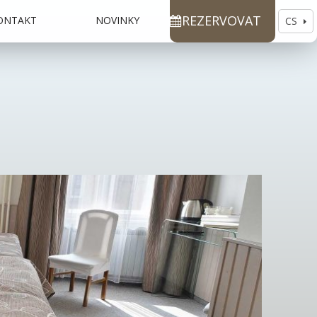
REZERVOVAT
ONTAKT
NOVINKY
CS
EN
DE
RU
ES