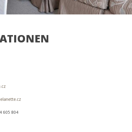
ATIONEN
.cz
elanette.cz
4 605 804