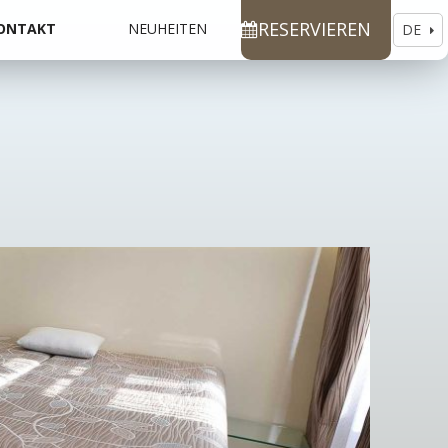
RESERVIEREN
ONTAKT
NEUHEITEN
DE
EN
CS
RU
ES