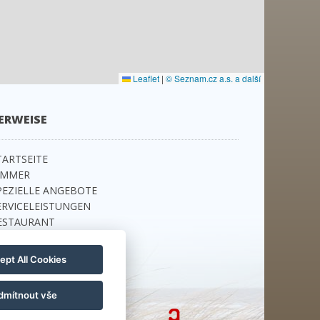
Leaflet
|
© Seznam.cz a.s. a další
ERWEISE
TARTSEITE
IMMER
PEZIELLE ANGEBOTE
ERVICELEISTUNGEN
ESTAURANT
RAG
ONTAKT
ept All Cookies
EUHEITEN
dmítnout vše