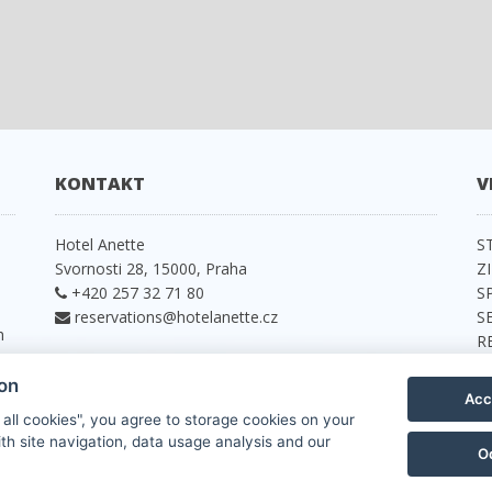
KONTAKT
V
e
Hotel Anette
S
Svornosti 28, 15000, Praha
Z
+420 257 32 71 80
S
reservations@hotelanette.cz
S
h
R
P
ion
K
Acc
N
 all cookies", you agree to storage cookies on your
th site navigation, data usage analysis and our
O