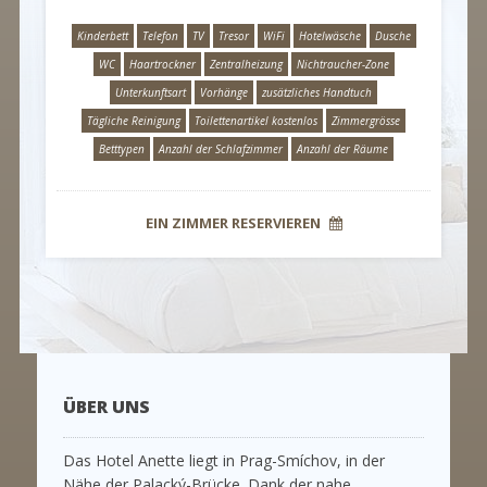
Kinderbett
Telefon
TV
Tresor
WiFi
Hotelwäsche
Dusche
WC
Haartrockner
Zentralheizung
Nichtraucher-Zone
Unterkunftsart
Vorhänge
zusätzliches Handtuch
Tägliche Reinigung
Toilettenartikel kostenlos
Zimmergrösse
Betttypen
Anzahl der Schlafzimmer
Anzahl der Räume
EIN ZIMMER RESERVIEREN
ÜBER UNS
Das Hotel Anette liegt in Prag-Smíchov, in der
Nähe der Palacký-Brücke. Dank der nahe