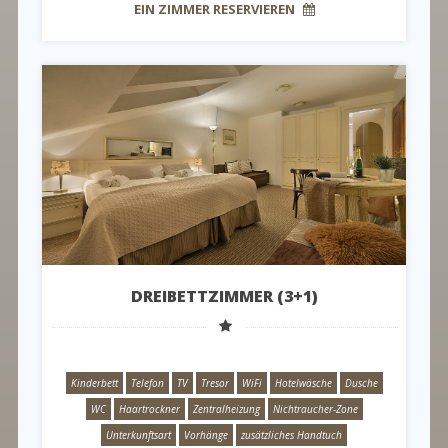
EIN ZIMMER RESERVIEREN
DREIBETTZIMMER (3+1)
Kinderbett
Telefon
TV
Tresor
WiFi
Hotelwäsche
Dusche
WC
Haartrockner
Zentralheizung
Nichtraucher-Zone
Unterkunftsart
Vorhänge
zusätzliches Handtuch