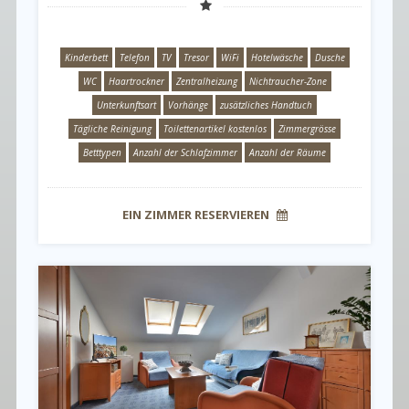
Kinderbett
Telefon
TV
Tresor
WiFi
Hotelwäsche
Dusche
WC
Haartrockner
Zentralheizung
Nichtraucher-Zone
Unterkunftsart
Vorhänge
zusätzliches Handtuch
Tägliche Reinigung
Toilettenartikel kostenlos
Zimmergrösse
Betttypen
Anzahl der Schlafzimmer
Anzahl der Räume
EIN ZIMMER RESERVIEREN