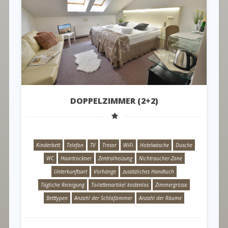
DOPPELZIMMER (2+2)
Kinderbett
Telefon
TV
Tresor
WiFi
Hotelwäsche
Dusche
WC
Haartrockner
Zentralheizung
Nichtraucher-Zone
Unterkunftsart
Vorhänge
zusätzliches Handtuch
Tägliche Reinigung
Toilettenartikel kostenlos
Zimmergrösse
Betttypen
Anzahl der Schlafzimmer
Anzahl der Räume