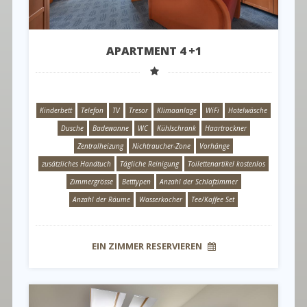
APARTMENT 4 +1
Kinderbett
Telefon
TV
Tresor
Klimaanlage
WiFi
Hotelwäsche
Dusche
Badewanne
WC
Kühlschrank
Haartrockner
Zentralheizung
Nichtraucher-Zone
Vorhänge
zusätzliches Handtuch
Tägliche Reinigung
Toilettenartikel kostenlos
Zimmergrösse
Betttypen
Anzahl der Schlafzimmer
Anzahl der Räume
Wasserkocher
Tee/Kaffee Set
EIN ZIMMER RESERVIEREN