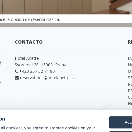
ce la opción de reserva clásica.
CONTACTO
R
y
Hotel Anette
I
d
Svornosti 28, 15000, Praha
H
+420 257 32 71 80
O
reservations@hotelanette.cz
S
el
R
P
C
N
ion
Acc
 all cookies", you agree to storage cookies on your
© Copyright 2026 | Todos los derechos reservados