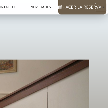
HACER LA RESERVA
ONTACTO
NOVEDADES
ES
EN
CS
DE
RU