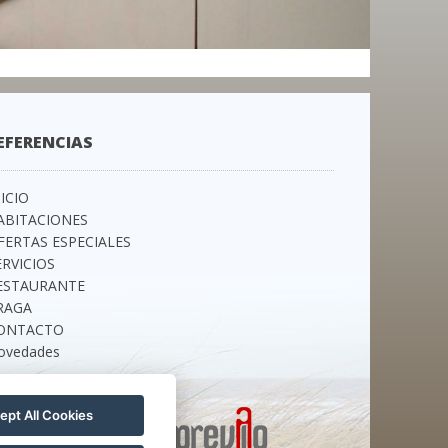
EFERENCIAS
NICIO
ABITACIONES
FERTAS ESPECIALES
ERVICIOS
ESTAURANTE
RAGA
ONTACTO
ovedades
ept All Cookies