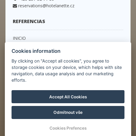
reservations@hotelanette.cz
REFERENCIAS
INICIO
HABITACIONES
Cookies information
OFERTAS ESPECIALES
SERVICIOS
By clicking on "Accept all cookies", you agree to
RESTAURANTE
storage cookies on your device, which helps with site
PRAGA
navigation, data usage analysis and our marketing
CONTACTO
efforts.
Novedades
Accept All Cookies
© Copyright 2026 | Todos los derechos reservados
Odmítnout vše
Cookies Prefences