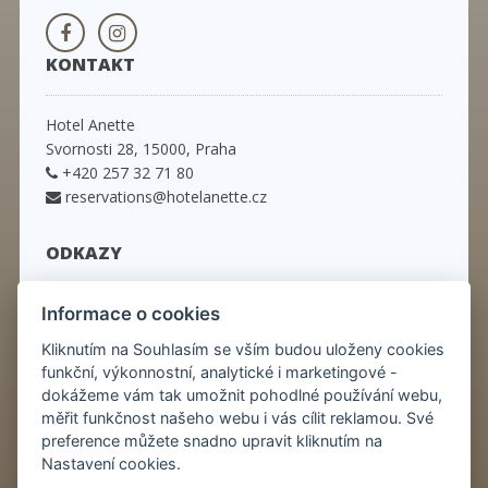
KONTAKT
Hotel Anette
Svornosti 28, 15000, Praha
+420 257 32 71 80
reservations@hotelanette.cz
ODKAZY
Úvod
Informace o cookies
Pokoje
Kliknutím na Souhlasím se vším budou uloženy cookies
Pobytové balíčky
funkční, výkonnostní, analytické i marketingové -
Služby
dokážeme vám tak umožnit pohodlné používání webu,
Restaurace
měřit funkčnost našeho webu i vás cílit reklamou. Své
Praha
preference můžete snadno upravit kliknutím na
Kontakt
Nastavení cookies.
Novinky