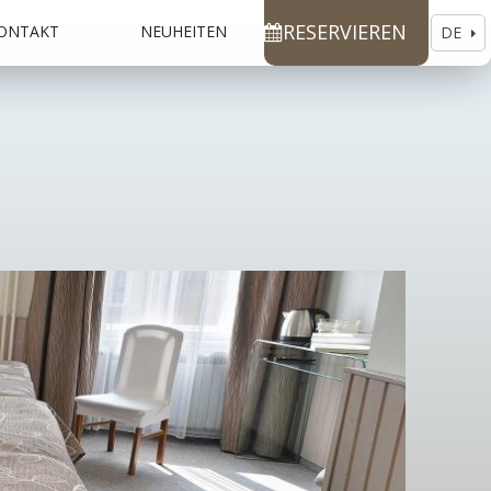
RESERVIEREN
ONTAKT
NEUHEITEN
DE
EN
CS
RU
ES