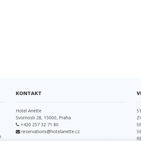
KONTAKT
V
e
Hotel Anette
S
Svornosti 28, 15000, Praha
Z
+420 257 32 71 80
S
reservations@hotelanette.cz
S
h
R