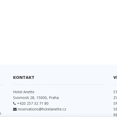
KONTAKT
V
e
Hotel Anette
S
Svornosti 28, 15000, Praha
Z
+420 257 32 71 80
S
reservations@hotelanette.cz
S
h
R