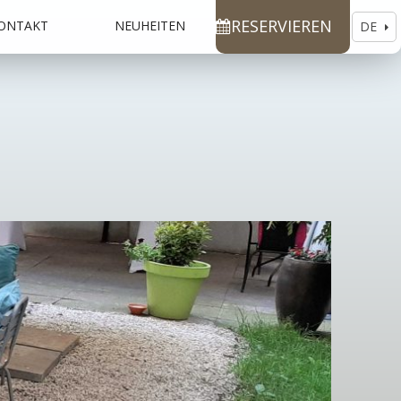
RESERVIEREN
ONTAKT
NEUHEITEN
DE
EN
CS
RU
ES